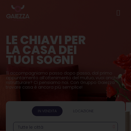
LE CHIAVI PER
LA CASA DEI
TUOI SOGNI
Ti accompagniamo passo dopo passo, dal primo
appuntamento all’ottenimento del mutuo, vuoi anche
ristrutturare? Ci pensiamo noi. Con Gruppo Gaiezza
trovare casa è ancora più semplice!
IN VENDITA
LOCAZIONE
Tutte le città